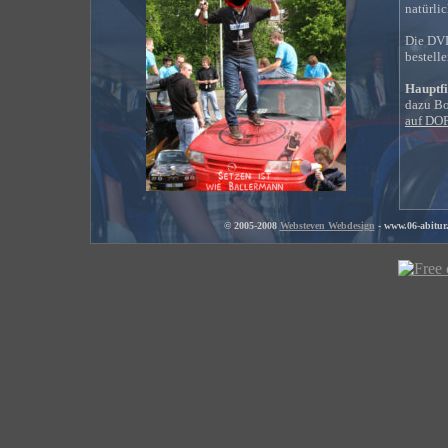
natürli
Die DVD
bestelle
Hauptf
dazu Bo
auf DO
© 2005-2008
W
ebsteven Webdesign
-
www.06-abitur